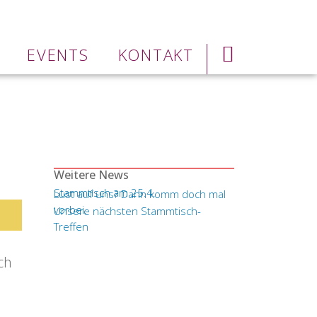
EVENTS
KONTAKT
Weitere News
Stammtisch am 25.4.
Lust auf uns? Dann komm doch mal
vorbei.
Unsere nächsten Stammtisch-
Treffen
ch