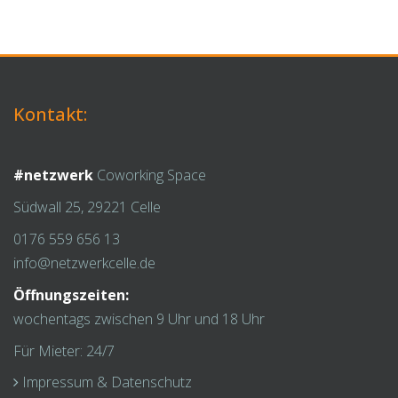
Kontakt:
#netzwerk
Coworking Space
Südwall 25, 29221 Celle
0176 559 656 13
info@netzwerkcelle.de
Öffnungszeiten:
wochentags zwischen 9 Uhr und 18 Uhr
Für Mieter: 24/7
Impressum & Datenschutz