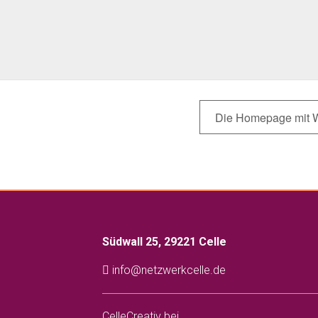
Die Homepage mit W
Südwall 25, 29221 Celle
info@netzwerkcelle.de
CelleCreativ bei…