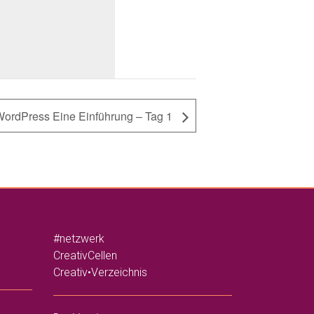
ordPress Eine Einführung – Tag 1
#netzwerk
CreativCellen
Creativ•Verzeichnis