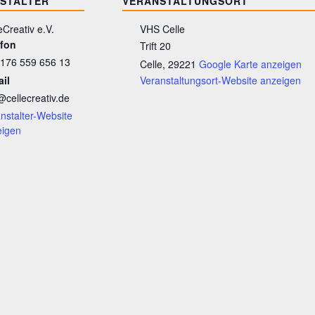
STALTER
VERANSTALTUNGSORT
eCreativ e.V.
VHS Celle
efon
Trift 20
 176 559 656 13
Celle
,
29221
Google Karte anzeigen
il
Veranstaltungsort-Website anzeigen
@cellecreativ.de
nstalter-Website
eigen