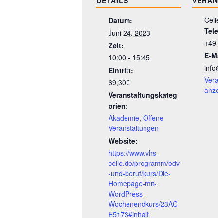
DETAILS
VERAN
Cell
Datum:
Tel
Juni 24, 2023
+49
Zeit:
E-Ma
10:00 - 15:45
info
Eintritt:
Vera
69,30€
anz
Veranstaltungskateg
orien:
Akademie
,
Offene
Veranstaltungen
Website:
https://www.vhs-
celle.de/programm/edv
-und-beruf/kurs/Die-
Homepage-mit-
WordPress-
Wochenendkurs/23AC
E5173#inhalt