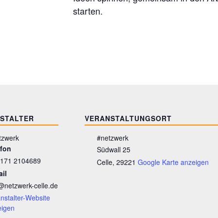
starten.
STALTER
VERANSTALTUNGSORT
tzwerk
#netzwerk
efon
Südwall 25
 171 2104689
Celle
,
29221
Google Karte anzeigen
il
@netzwerk-celle.de
nstalter-Website
eigen