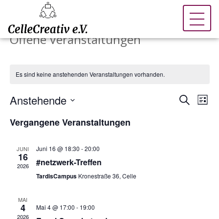
Offene Veranstaltungen
Es sind keine anstehenden Veranstaltungen vorhanden.
Veran
Ve
Anstehende
Suche
Liste
An
Such
Datum
Vergangene Veranstaltungen
Na
wählen.
und
Ansic
Juni 16 @ 18:30
-
20:00
JUNI
16
#netzwerk-Treffen
Navig
2026
TardisCampus
Kronestraße 36, Celle
MAI
4
Mai 4 @ 17:00
-
19:00
2026