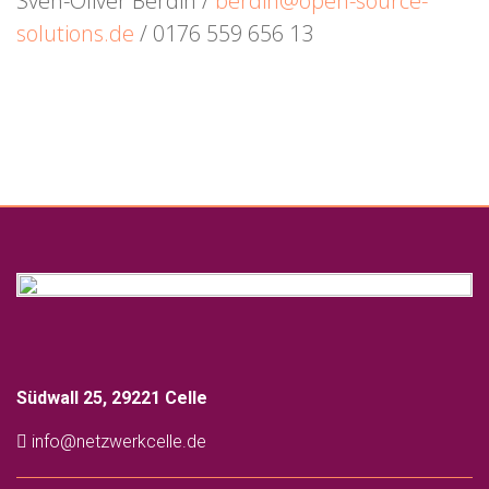
Sven-Oliver Berdin /
berdin@open-source-
solutions.de
/ 0176 559 656 13
Südwall 25, 29221 Celle
info@netzwerkcelle.de